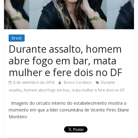
Figueiredo
Brasil
Durante assalto, homem
abre fogo em bar, mata
mulher e fere dois no DF
8 de setembro de 2018
Bosco Cordeiro
Durante
,
,
assalto
homem abre fogo em bar
mata mulher e fere dois no DF
Imagens do circuito interno do estabelecimento mostra o
momento em que a líder comunitária de Vicente Pires Eliane
Monteiro