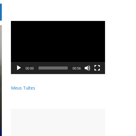
Tocador
de
vídeo
00:00
00:56
Meus Tuítes