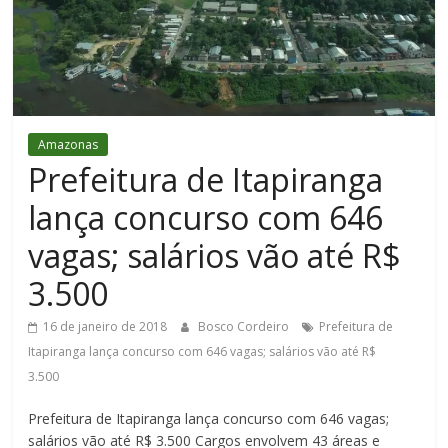
Figueiredo
Amazonas
Prefeitura de Itapiranga
lança concurso com 646
vagas; salários vão até R$
3.500
16 de janeiro de 2018
Bosco Cordeiro
Prefeitura de
Itapiranga lança concurso com 646 vagas; salários vão até R$
3.500
Prefeitura de Itapiranga lança concurso com 646 vagas;
salários vão até R$ 3.500 Cargos envolvem 43 áreas e