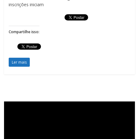
inscrições iniciam
Compartilhe isso:
Ler mais
Tocador
de
vídeo