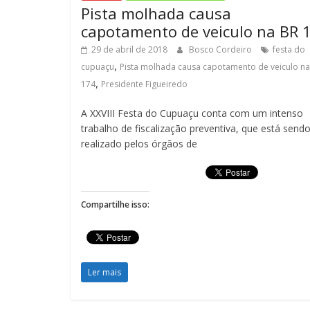
Pista molhada causa
capotamento de veiculo na BR 
29 de abril de 2018
Bosco Cordeiro
festa do
,
cupuaçu
Pista molhada causa capotamento de veiculo na
,
174
Presidente Figueiredo
A XXVIII Festa do Cupuaçu conta com um intenso
trabalho de fiscalização preventiva, que está send
realizado pelos órgãos de
Compartilhe isso:
Ler mais