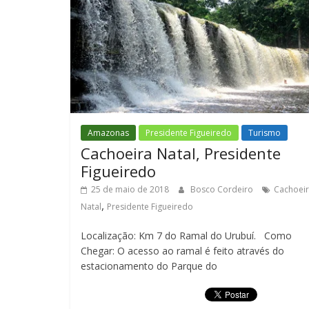
Amazonas
Presidente Figueiredo
Turismo
Cachoeira Natal, Presidente
Figueiredo
25 de maio de 2018
Bosco Cordeiro
Cachoei
,
Natal
Presidente Figueiredo
Localização: Km 7 do Ramal do Urubuí. Como
Chegar: O acesso ao ramal é feito através do
estacionamento do Parque do