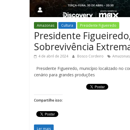
Amazonas
Cultura
Presidente Figueiredo
Presidente Figueired
Sobrevivência Extrem
4 de abril de 2024
Bosco Cordeiro
Amazonas
Presidente Figueiredo, município localizado no 
cenário para grandes produções
Compartilhe isso:
Ler mais