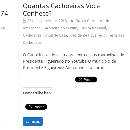
Quantas Cachoeiras Você
174
Conhece?
28 de fevereiro de 2018
Bosco Cordeiro
,
,
,
 BR
Amazonas
Cachoeira do Mutum
Cachoeira Natal
,
,
,
Cachoeiras
Kintal de Casa
Presidente Figueiredo
Terra das
Cachoeiras
o
O Canal Kintal de casa apresenta essas maravilhas de
Presidente Figueiredo no Youtube O município de
Presidente Figueiredo-Am conhecido como
Compartilhe isso:
Ler mais