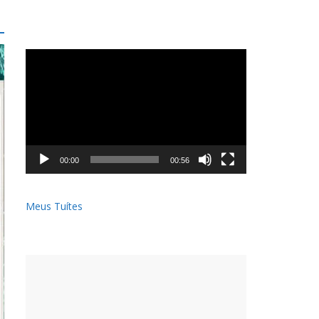
Tocador
de
vídeo
00:00
00:56
Meus Tuítes