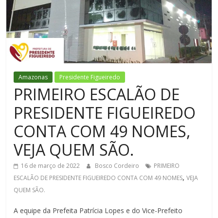
Figueiredo
Amazonas
Presidente Figueiredo
PRIMEIRO ESCALÃO DE
PRESIDENTE FIGUEIREDO
CONTA COM 49 NOMES,
VEJA QUEM SÃO.
16 de março de 2022
Bosco Cordeiro
PRIMEIRO
,
ESCALÃO DE PRESIDENTE FIGUEIREDO CONTA COM 49 NOMES
VEJA
QUEM SÃO.
A equipe da Prefeita Patrícia Lopes e do Vice-Prefeito