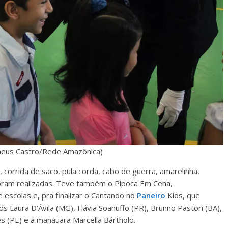
atheus Castro/Rede Amazônica)
 corrida de saco, pula corda, cabo de guerra, amarelinha,
foram realizadas. Teve também o Pipoca Em Cena,
 escolas e, pra finalizar o Cantando no
Paneiro
Kids, que
s Laura D’Ávila (MG), Flávia Soanuffo (PR), Brunno Pastori (BA),
es (PE) e a manauara Marcella Bártholo.