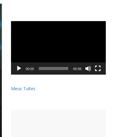
Tocador
de
vídeo
00:00
00:56
Meus Tuítes