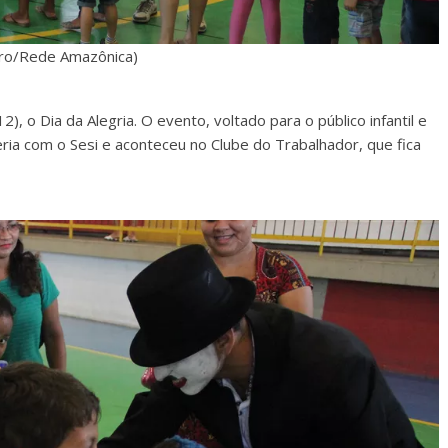
tro/Rede Amazônica)
12), o Dia da Alegria. O evento, voltado para o público infantil e
ia com o Sesi e aconteceu no Clube do Trabalhador, que fica