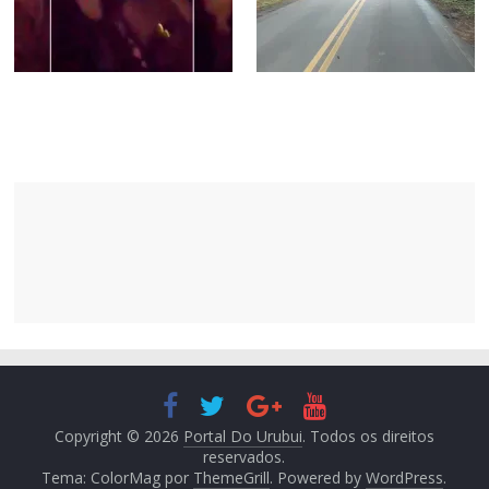
Copyright © 2026
Portal Do Urubui
. Todos os direitos
reservados.
Tema: ColorMag por
ThemeGrill
. Powered by
WordPress
.