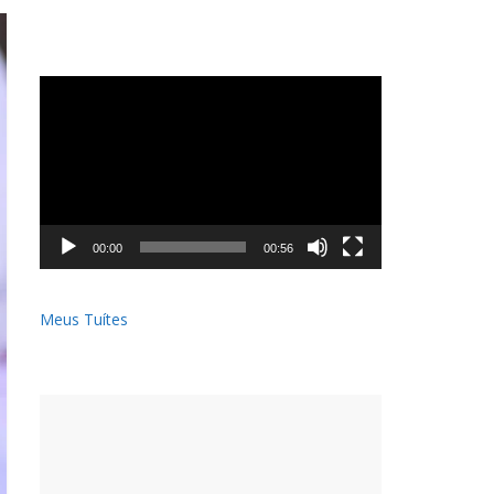
Tocador
de
vídeo
00:00
00:56
Meus Tuítes