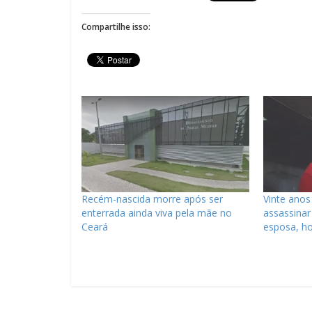
Compartilhe isso:
Recém-nascida morre após ser
Vinte anos
enterrada ainda viva pela mãe no
assassinar 
Ceará
esposa, h