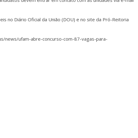
andidatos devem entrar em contato com as unidades via e-mail
is no Diário Oficial da União (DOU) e no site da Pró-Reitoria
naus/news/ufam-abre-concurso-com-87-vagas-para-