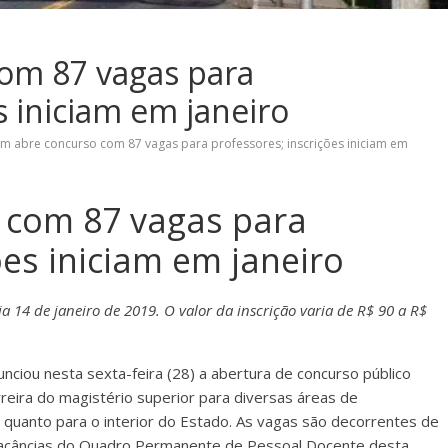
om 87 vagas para
s iniciam em janeiro
m abre concurso com 87 vagas para professores; inscrições iniciam em
 com 87 vagas para
ões iniciam em janeiro
ia 14 de janeiro de 2019. O valor da inscrição varia de R$ 90 a R$
ciou nesta sexta-feira (28) a abertura de concurso público
eira do magistério superior para diversas áreas de
l quanto para o interior do Estado. As vagas são decorrentes de
vacâncias do Quadro Permanente de Pessoal Docente desta