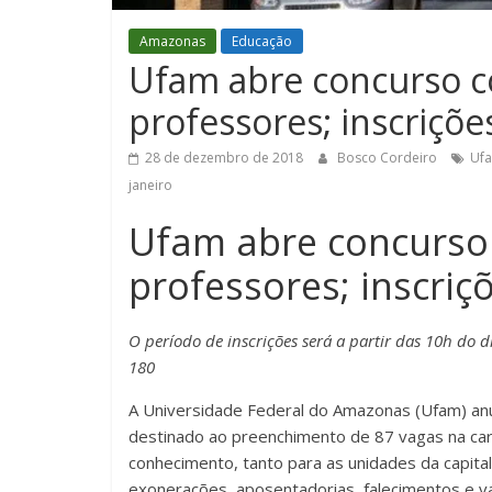
Amazonas
Educação
Ufam abre concurso c
professores; inscriçõe
28 de dezembro de 2018
Bosco Cordeiro
Ufa
janeiro
Ufam abre concurso
professores; inscriç
O período de inscrições será a partir das 10h do d
180
A Universidade Federal do Amazonas (Ufam) anun
destinado ao preenchimento de 87 vagas na carr
conhecimento, tanto para as unidades da capita
exonerações, aposentadorias, falecimentos e 