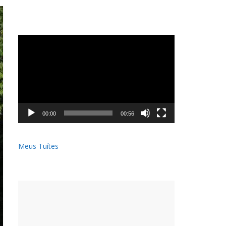
Tocador
de
vídeo
00:00
00:56
Meus Tuítes