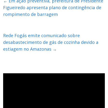
←
Em ação preventiva, prefeitura de Presidente
Figueiredo apresenta plano de contingência de
rompimento de barragem
Rede Fogás emite comunicado sobre
desabastecimento de gás de cozinha devido a
estiagem no Amazonas
→
Tocador
de
vídeo