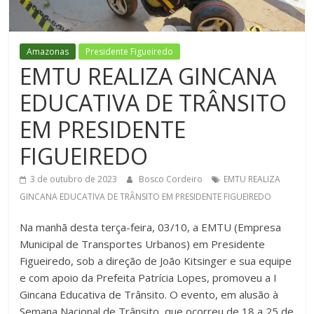
Figueiredo
Amazonas
Presidente Figueiredo
EMTU REALIZA GINCANA
EDUCATIVA DE TRÂNSITO
EM PRESIDENTE
FIGUEIREDO
3 de outubro de 2023
Bosco Cordeiro
EMTU REALIZA
GINCANA EDUCATIVA DE TRÂNSITO EM PRESIDENTE FIGUEIREDO
Na manhã desta terça-feira, 03/10, a EMTU (Empresa
Municipal de Transportes Urbanos) em Presidente
Figueiredo, sob a direção de João Kitsinger e sua equipe
e com apoio da Prefeita Patrícia Lopes, promoveu a I
Gincana Educativa de Trânsito. O evento, em alusão à
Semana Nacional de Trânsito, que ocorreu de 18 a 25 de