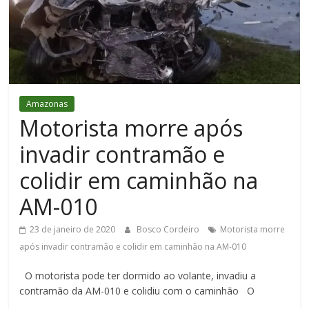
Figueiredo
Amazonas
Motorista morre após
invadir contramão e
colidir em caminhão na
AM-010
23 de janeiro de 2020
Bosco Cordeiro
Motorista morre
após invadir contramão e colidir em caminhão na AM-010
O motorista pode ter dormido ao volante, invadiu a
contramão da AM-010 e colidiu com o caminhão O