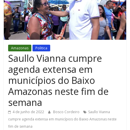
Figueiredo
Amazonas
Politica
Saullo Vianna cumpre
agenda extensa em
municípios do Baixo
Amazonas neste fim de
semana
4 de junho de 2022
Bosco Cordeiro
Saullo Vianna
cumpre agenda extensa em municípios do Baixo Amazonas neste
fim de semana