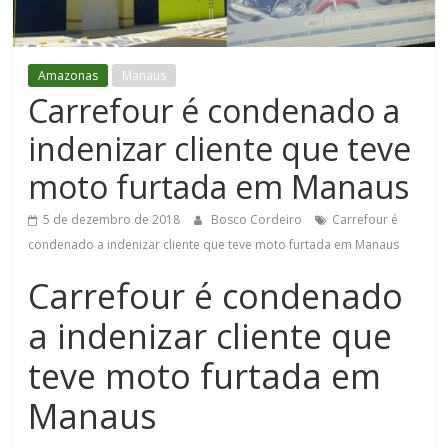
Figueiredo
Amazonas
Manaus
Carrefour é condenado a
indenizar cliente que teve
moto furtada em Manaus
5 de dezembro de 2018
Bosco Cordeiro
Carrefour é
condenado a indenizar cliente que teve moto furtada em Manaus
Carrefour é condenado
a indenizar cliente que
teve moto furtada em
Manaus