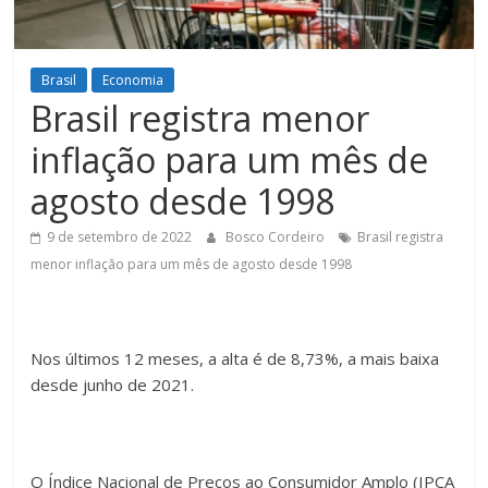
Figueiredo
Brasil
Economia
Brasil registra menor
inflação para um mês de
agosto desde 1998
9 de setembro de 2022
Bosco Cordeiro
Brasil registra
menor inflação para um mês de agosto desde 1998
Nos últimos 12 meses, a alta é de 8,73%, a mais baixa
desde junho de 2021.
O Índice Nacional de Preços ao Consumidor Amplo (IPCA