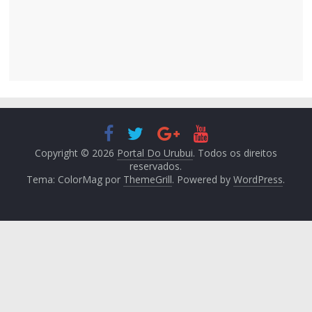
Copyright © 2026
Portal Do Urubui
. Todos os direitos
reservados.
Tema: ColorMag por
ThemeGrill
. Powered by
WordPress
.